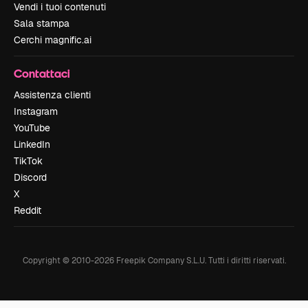
Vendi i tuoi contenuti
Sala stampa
Cerchi magnific.ai
Contattaci
Assistenza clienti
Instagram
YouTube
LinkedIn
TikTok
Discord
X
Reddit
Copyright © 2010-
2026
Freepik Company S.L.U.
Tutti i diritti riservati
.