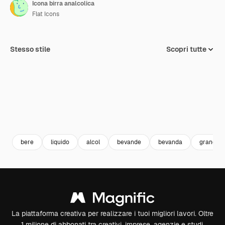
Icona birra analcolica
Flat Icons
Stesso stile
Scopri tutte
bere
liquido
alcol
bevande
bevanda
grano
La piattaforma creativa per realizzare i tuoi migliori lavori. Oltre
1 milione di abbonati tra creativi, imprese, agenzie e studi.