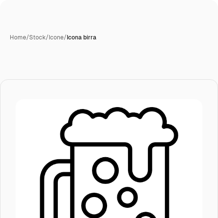
Home
/
Stock
/
Icone
/
Icona birra