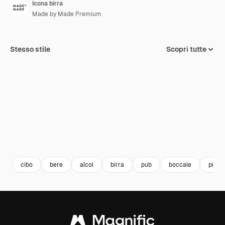
Icona birra
Made by Made Premium
Stesso stile
Scopri tutte
cibo
bere
alcol
birra
pub
boccale
pinta