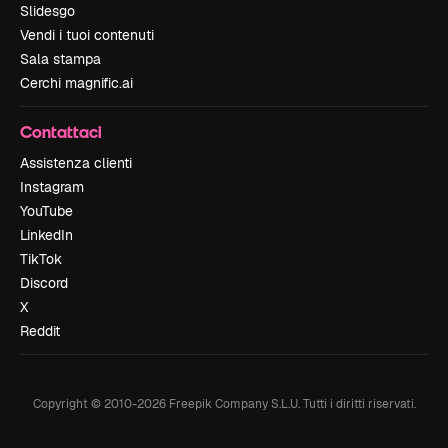
Slidesgo
Vendi i tuoi contenuti
Sala stampa
Cerchi magnific.ai
Contattaci
Assistenza clienti
Instagram
YouTube
LinkedIn
TikTok
Discord
X
Reddit
Copyright © 2010-
2026
Freepik Company S.L.U.
Tutti i diritti riservati
.