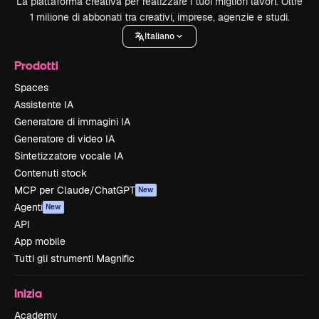
La piattaforma creativa per realizzare i tuoi migliori lavori. Oltre
1 milione di abbonati tra creativi, imprese, agenzie e studi.
Italiano
Prodotti
Spaces
Assistente IA
Generatore di immagini IA
Generatore di video IA
Sintetizzatore vocale IA
Contenuti stock
MCP per Claude/ChatGPT
New
Agenti
New
API
App mobile
Tutti gli strumenti Magnific
Inizia
Academy