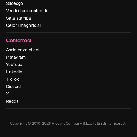
Slidesgo
Vendi i tuoi contenuti
Sala stampa
Cerchi magnific.ai
Contattaci
Assistenza clienti
Instagram
YouTube
LinkedIn
TikTok
Discord
X
Reddit
Copyright © 2010-
2026
Freepik Company S.L.U.
Tutti i diritti riservati
.