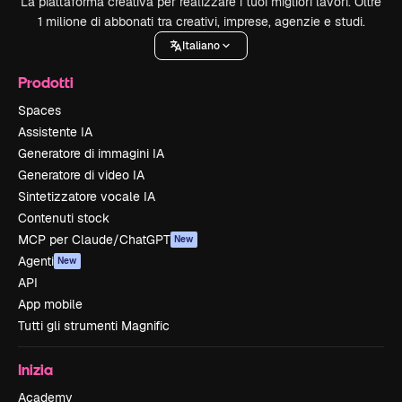
La piattaforma creativa per realizzare i tuoi migliori lavori. Oltre
1 milione di abbonati tra creativi, imprese, agenzie e studi.
Italiano
Prodotti
Spaces
Assistente IA
Generatore di immagini IA
Generatore di video IA
Sintetizzatore vocale IA
Contenuti stock
MCP per Claude/ChatGPT
New
Agenti
New
API
App mobile
Tutti gli strumenti Magnific
Inizia
Academy