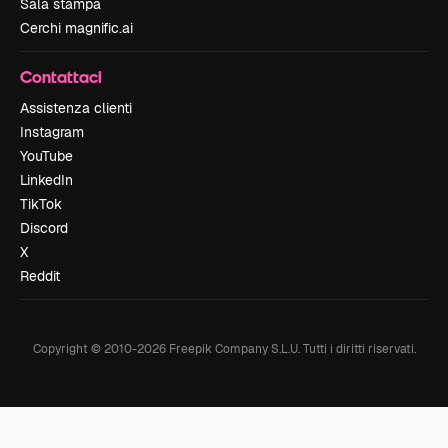
Sala stampa
Cerchi magnific.ai
Contattaci
Assistenza clienti
Instagram
YouTube
LinkedIn
TikTok
Discord
X
Reddit
Copyright © 2010-
2026
Freepik Company S.L.U.
Tutti i diritti riservati
.