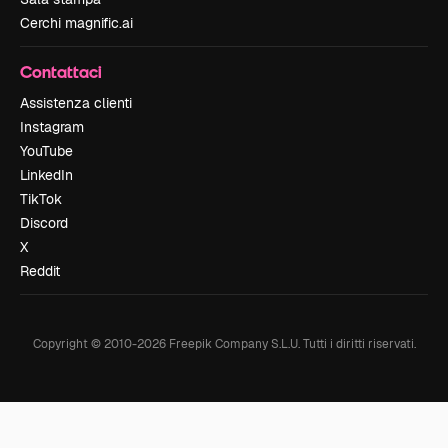
Cerchi magnific.ai
Contattaci
Assistenza clienti
Instagram
YouTube
LinkedIn
TikTok
Discord
X
Reddit
Copyright © 2010-
2026
Freepik Company S.L.U.
Tutti i diritti riservati
.