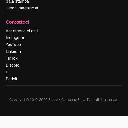
Sala stampa
Cerchi magnific.ai
Contattaci
Assistenza clienti
Instagram
YouTube
LinkedIn
TikTok
Discord
X
Reddit
Copyright © 2010-
2026
Freepik Company S.L.U.
Tutti i diritti riservati
.