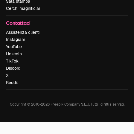
Sala stampa
Cerchi magnific.ai
Contattaci
Assistenza clienti
Instagram
YouTube
LinkedIn
TikTok
Discord
X
Reddit
Copyright © 2010-
2026
Freepik Company S.L.U.
Tutti i diritti riservati
.