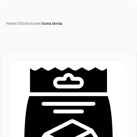
Home
/
Stock
/
Icone
/
Icona borsa