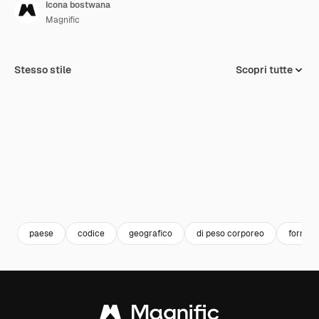
Icona bostwana
Magnific
Stesso stile
Scopri tutte
paese
codice
geografico
di peso corporeo
forme e