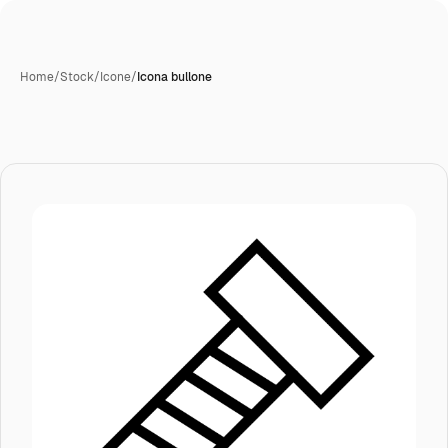
Home
/
Stock
/
Icone
/
Icona bullone