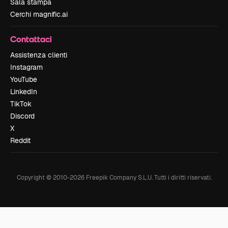
Sala stampa
Cerchi magnific.ai
Contattaci
Assistenza clienti
Instagram
YouTube
LinkedIn
TikTok
Discord
X
Reddit
Copyright © 2010-
2026
Freepik Company S.L.U.
Tutti i diritti riservati
.