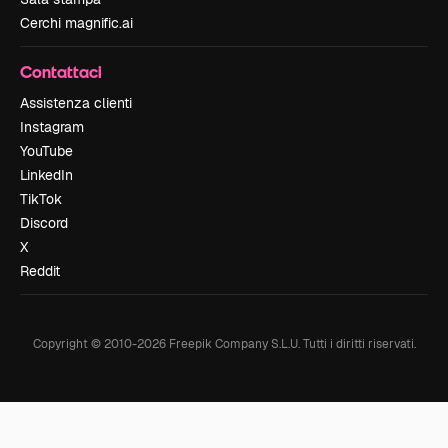
Cerchi magnific.ai
Contattaci
Assistenza clienti
Instagram
YouTube
LinkedIn
TikTok
Discord
X
Reddit
Copyright © 2010-
2026
Freepik Company S.L.U.
Tutti i diritti riservati
.