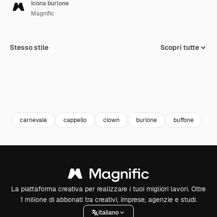
Icona burlone
Magnific
Stesso stile
Scopri tutte
carnevale
cappello
clown
burlone
buffone
co
La piattaforma creativa per realizzare i tuoi migliori lavori. Oltre
1 milione di abbonati tra creativi, imprese, agenzie e studi.
Italiano