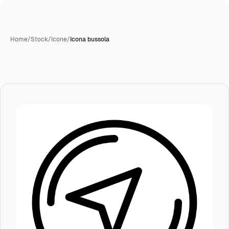
Home
/
Stock
/
Icone
/
Icona bussola