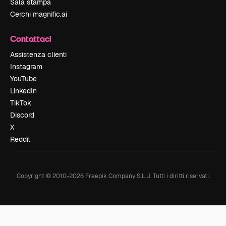
Sala stampa
Cerchi magnific.ai
Contattaci
Assistenza clienti
Instagram
YouTube
LinkedIn
TikTok
Discord
X
Reddit
Copyright © 2010-
2026
Freepik Company S.L.U.
Tutti i diritti riservati
.