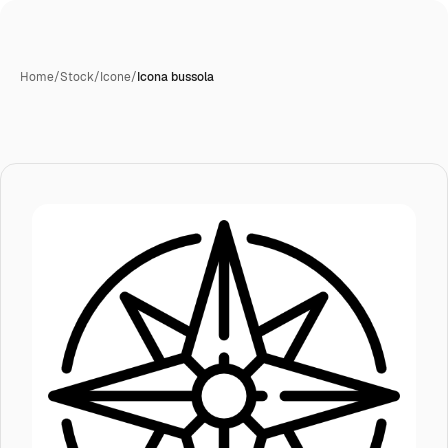
Home
/
Stock
/
Icone
/
Icona bussola