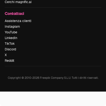
Cerchi magnific.ai
Contattaci
Assistenza clienti
Instagram
YouTube
LinkedIn
TikTok
Discord
X
Reddit
Copyright © 2010-
2026
Freepik Company S.L.U.
Tutti i diritti riservati
.