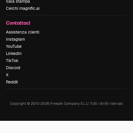
Sala stampa
Cerchi magnific.ai
Contattaci
Assistenza clienti
Instagram
YouTube
LinkedIn
TikTok
Discord
X
Reddit
Copyright © 2010-
2026
Freepik Company S.L.U.
Tutti i diritti riservati
.