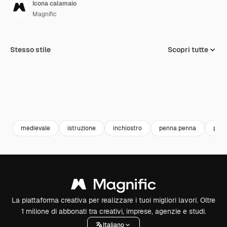
Icona calamaio
Magnific
Stesso stile
Scopri tutte
medievale
istruzione
inchiostro
penna penna
penn
La piattaforma creativa per realizzare i tuoi migliori lavori. Oltre
1 milione di abbonati tra creativi, imprese, agenzie e studi.
Italiano