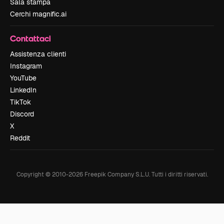
Sala stampa
Cerchi magnific.ai
Contattaci
Assistenza clienti
Instagram
YouTube
LinkedIn
TikTok
Discord
X
Reddit
Copyright © 2010-
2026
Freepik Company S.L.U.
Tutti i diritti riservati
.