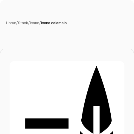
Home
/
Stock
/
Icone
/
Icona calamaio