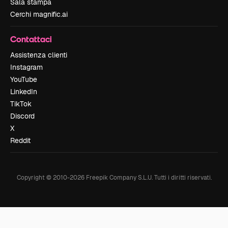
Sala stampa
Cerchi magnific.ai
Contattaci
Assistenza clienti
Instagram
YouTube
LinkedIn
TikTok
Discord
X
Reddit
Copyright © 2010-
2026
Freepik Company S.L.U.
Tutti i diritti riservati
.