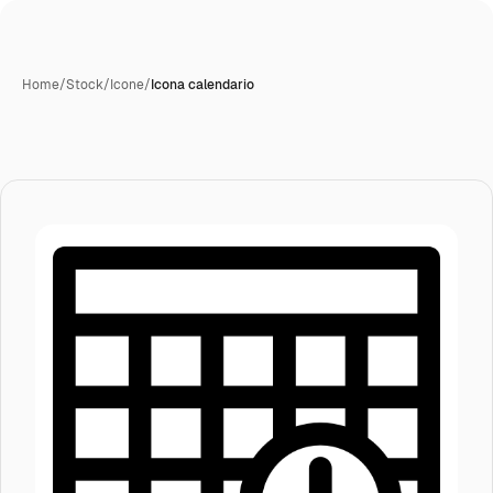
Home
/
Stock
/
Icone
/
Icona calendario