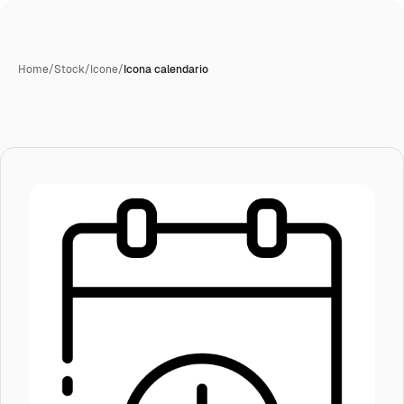
Home
/
Stock
/
Icone
/
Icona calendario