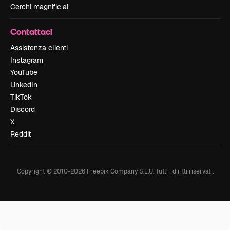
Cerchi magnific.ai
Contattaci
Assistenza clienti
Instagram
YouTube
LinkedIn
TikTok
Discord
X
Reddit
Copyright © 2010-
2026
Freepik Company S.L.U.
Tutti i diritti riservati
.