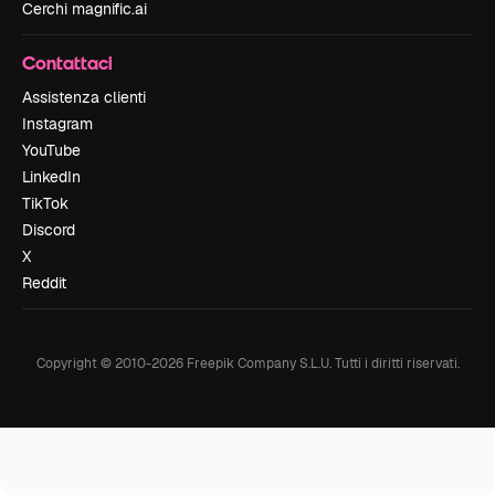
Cerchi magnific.ai
Contattaci
Assistenza clienti
Instagram
YouTube
LinkedIn
TikTok
Discord
X
Reddit
Copyright © 2010-
2026
Freepik Company S.L.U.
Tutti i diritti riservati
.