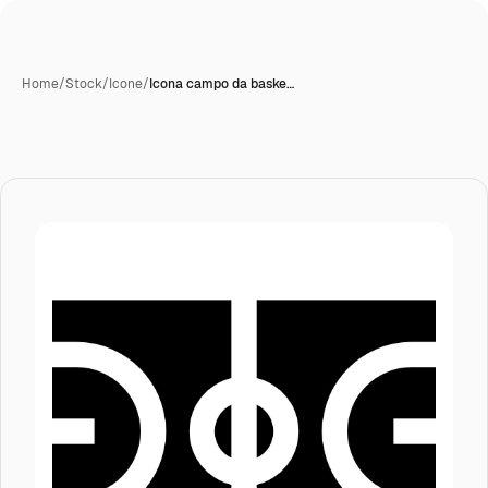
Home
/
Stock
/
Icone
/
Icona campo da baske…