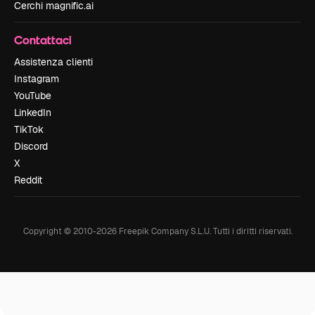
Cerchi magnific.ai
Contattaci
Assistenza clienti
Instagram
YouTube
LinkedIn
TikTok
Discord
X
Reddit
Copyright © 2010-
2026
Freepik Company S.L.U.
Tutti i diritti riservati
.