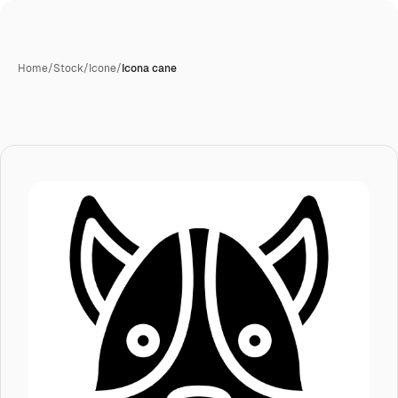
Home
/
Stock
/
Icone
/
Icona cane