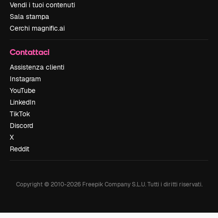
Vendi i tuoi contenuti
Sala stampa
Cerchi magnific.ai
Contattaci
Assistenza clienti
Instagram
YouTube
LinkedIn
TikTok
Discord
X
Reddit
Copyright © 2010-
2026
Freepik Company S.L.U.
Tutti i diritti riservati
.