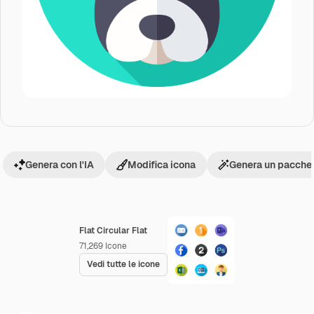
Genera con l'IA
Modifica icona
Genera un pacchet
Flat Circular Flat
71,269
Icone
Vedi tutte le icone