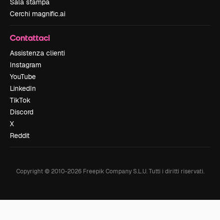
Sala stampa
Cerchi magnific.ai
Contattaci
Assistenza clienti
Instagram
YouTube
LinkedIn
TikTok
Discord
X
Reddit
Copyright © 2010-
2026
Freepik Company S.L.U.
Tutti i diritti riservati
.