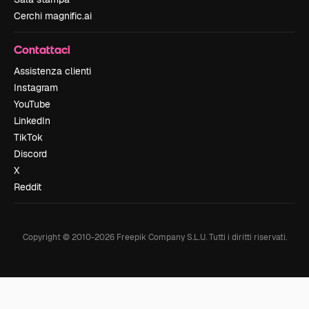
Cerchi magnific.ai
Contattaci
Assistenza clienti
Instagram
YouTube
LinkedIn
TikTok
Discord
X
Reddit
Copyright © 2010-
2026
Freepik Company S.L.U.
Tutti i diritti riservati
.