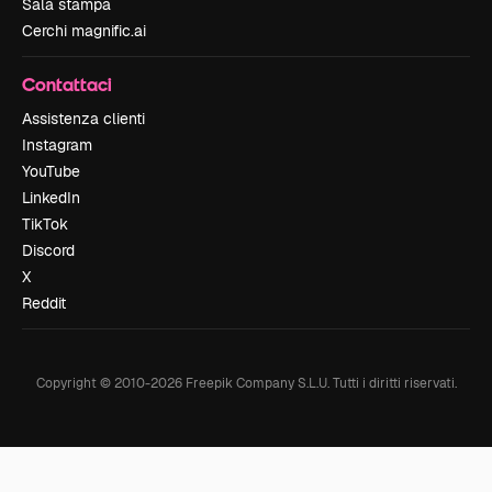
Sala stampa
Cerchi magnific.ai
Contattaci
Assistenza clienti
Instagram
YouTube
LinkedIn
TikTok
Discord
X
Reddit
Copyright © 2010-
2026
Freepik Company S.L.U.
Tutti i diritti riservati
.