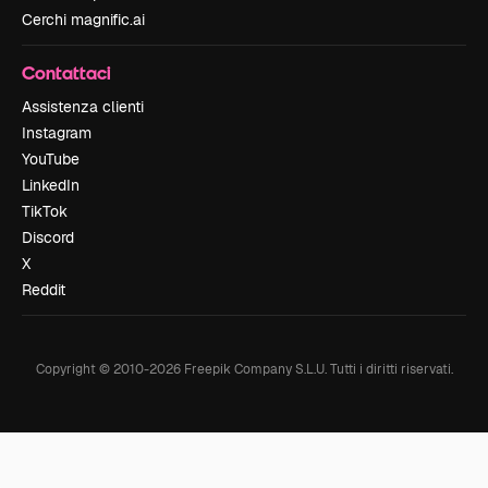
Cerchi magnific.ai
Contattaci
Assistenza clienti
Instagram
YouTube
LinkedIn
TikTok
Discord
X
Reddit
Copyright © 2010-
2026
Freepik Company S.L.U.
Tutti i diritti riservati
.