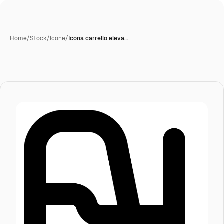
Home
/
Stock
/
Icone
/
Icona carrello eleva…