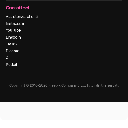
Contattaci
Assistenza clienti
Instagram
YouTube
LinkedIn
TikTok
Discord
X
Reddit
Copyright © 2010-
2026
Freepik Company S.L.U.
Tutti i diritti riservati
.