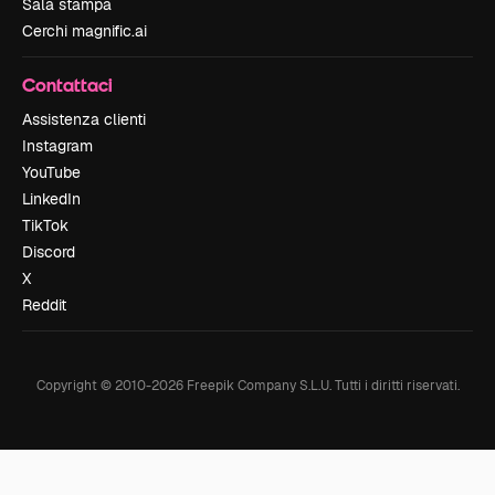
Sala stampa
Cerchi magnific.ai
Contattaci
Assistenza clienti
Instagram
YouTube
LinkedIn
TikTok
Discord
X
Reddit
Copyright © 2010-
2026
Freepik Company S.L.U.
Tutti i diritti riservati
.