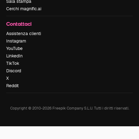
Sala stampa
Cerchi magnific.ai
Contattaci
Assistenza clienti
Instagram
YouTube
LinkedIn
TikTok
Discord
X
Reddit
Copyright © 2010-
2026
Freepik Company S.L.U.
Tutti i diritti riservati
.