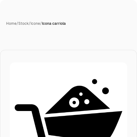
Home
/
Stock
/
Icone
/
Icona carriola