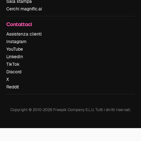
Sala stampa
Cerchi magnific.ai
Contattaci
Assistenza clienti
Instagram
YouTube
LinkedIn
TikTok
Discord
X
Reddit
Copyright © 2010-
2026
Freepik Company S.L.U.
Tutti i diritti riservati
.