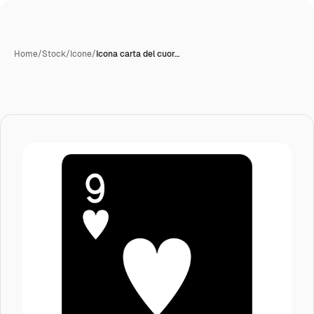
Home
/
Stock
/
Icone
/
Icona carta del cuor…