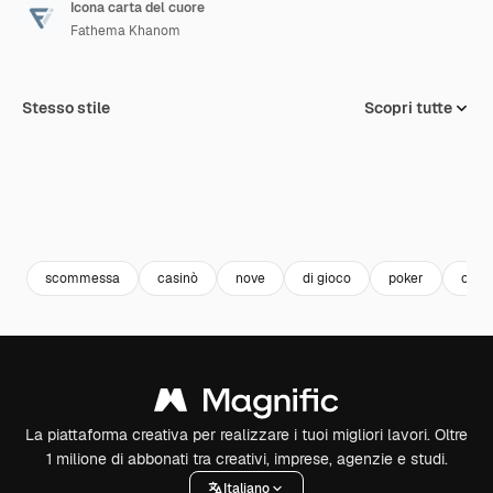
Icona carta del cuore
Fathema Khanom
Stesso stile
Scopri tutte
scommessa
casinò
nove
di gioco
poker
carta
La piattaforma creativa per realizzare i tuoi migliori lavori. Oltre
1 milione di abbonati tra creativi, imprese, agenzie e studi.
Italiano