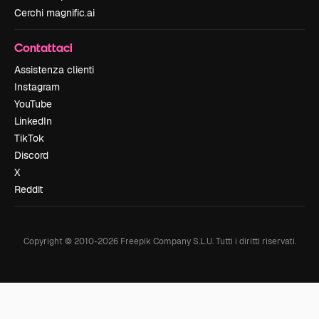
Cerchi magnific.ai
Contattaci
Assistenza clienti
Instagram
YouTube
LinkedIn
TikTok
Discord
X
Reddit
Copyright © 2010-
2026
Freepik Company S.L.U.
Tutti i diritti riservati
.