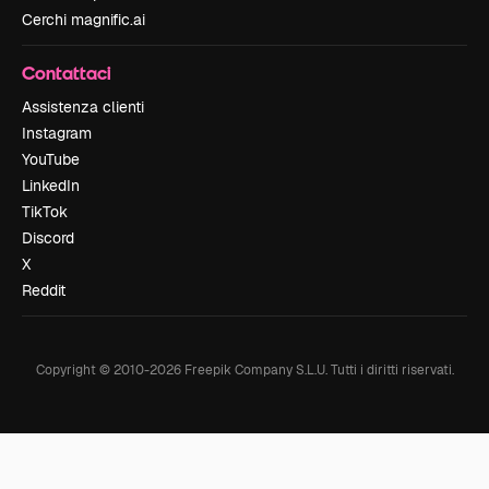
Cerchi magnific.ai
Contattaci
Assistenza clienti
Instagram
YouTube
LinkedIn
TikTok
Discord
X
Reddit
Copyright © 2010-
2026
Freepik Company S.L.U.
Tutti i diritti riservati
.