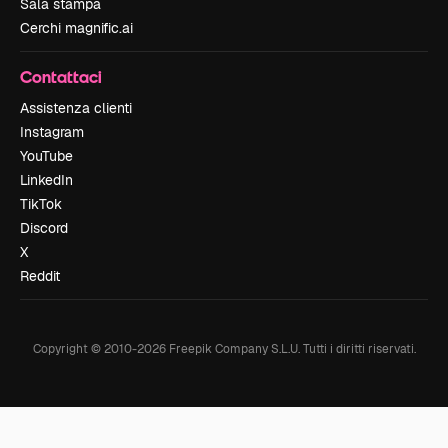
Sala stampa
Cerchi magnific.ai
Contattaci
Assistenza clienti
Instagram
YouTube
LinkedIn
TikTok
Discord
X
Reddit
Copyright © 2010-
2026
Freepik Company S.L.U.
Tutti i diritti riservati
.