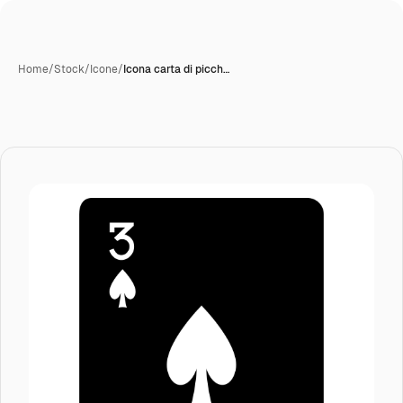
Home
/
Stock
/
Icone
/
Icona carta di picch…