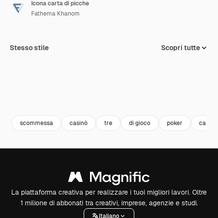
Icona carta di picche
Fathema Khanom
Stesso stile
Scopri tutte
scommessa
casinò
tre
di gioco
poker
carta 
La piattaforma creativa per realizzare i tuoi migliori lavori. Oltre
1 milione di abbonati tra creativi, imprese, agenzie e studi.
Italiano