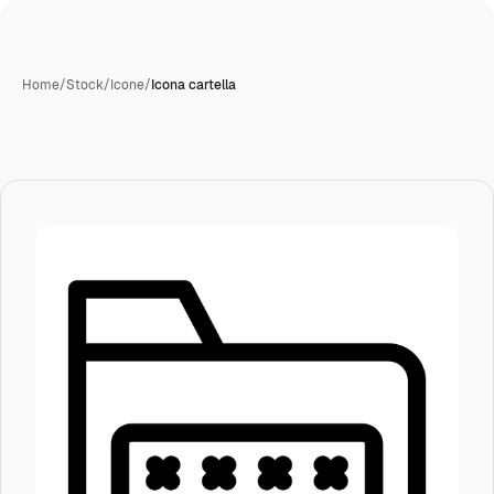
Home
/
Stock
/
Icone
/
Icona cartella