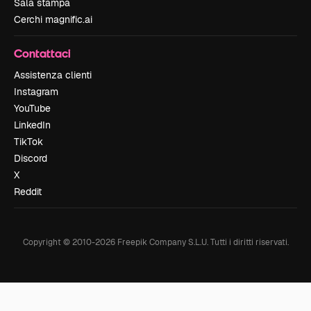
Sala stampa
Cerchi magnific.ai
Contattaci
Assistenza clienti
Instagram
YouTube
LinkedIn
TikTok
Discord
X
Reddit
Copyright © 2010-
2026
Freepik Company S.L.U.
Tutti i diritti riservati
.