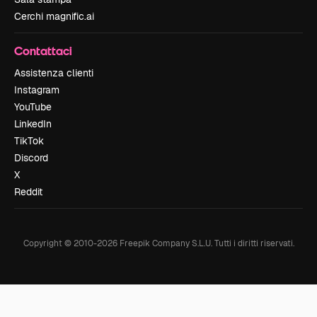
Cerchi magnific.ai
Contattaci
Assistenza clienti
Instagram
YouTube
LinkedIn
TikTok
Discord
X
Reddit
Copyright © 2010-
2026
Freepik Company S.L.U.
Tutti i diritti riservati
.