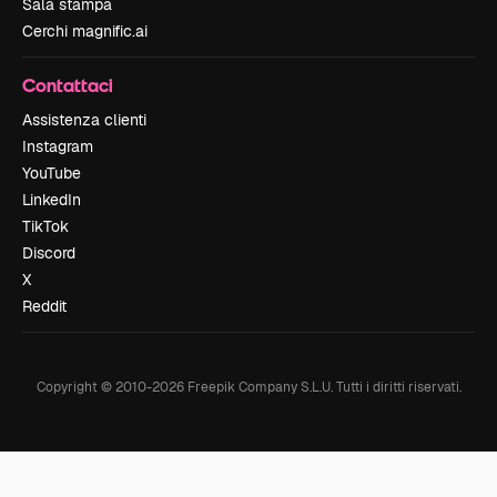
Sala stampa
Cerchi magnific.ai
Contattaci
Assistenza clienti
Instagram
YouTube
LinkedIn
TikTok
Discord
X
Reddit
Copyright © 2010-
2026
Freepik Company S.L.U.
Tutti i diritti riservati
.