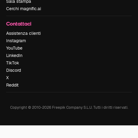
Sala stampa
Cerchi magnific.ai
Contattaci
Assistenza clienti
Instagram
YouTube
LinkedIn
TikTok
Discord
X
Reddit
Copyright © 2010-
2026
Freepik Company S.L.U.
Tutti i diritti riservati
.