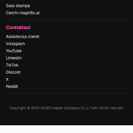
Sala stampa
Cerchi magnific.ai
Contattaci
Assistenza clienti
Instagram
YouTube
LinkedIn
TikTok
Discord
X
Reddit
Copyright © 2010-
2026
Freepik Company S.L.U.
Tutti i diritti riservati
.