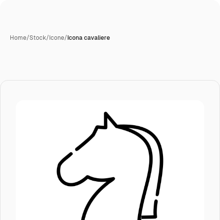
Home
/
Stock
/
Icone
/
Icona cavaliere