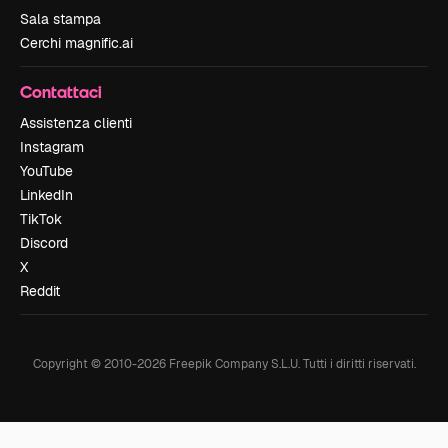
Sala stampa
Cerchi magnific.ai
Contattaci
Assistenza clienti
Instagram
YouTube
LinkedIn
TikTok
Discord
X
Reddit
Copyright © 2010-
2026
Freepik Company S.L.U.
Tutti i diritti riservati
.