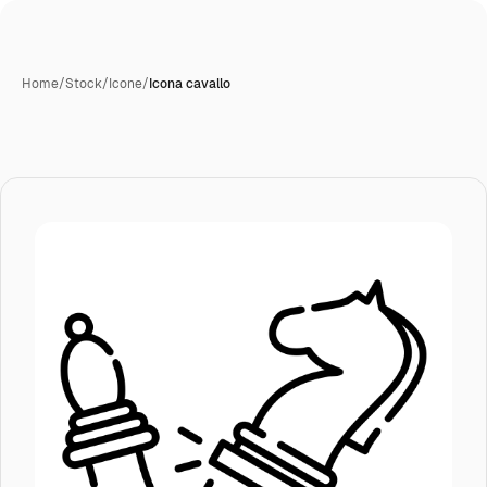
Home
/
Stock
/
Icone
/
Icona cavallo