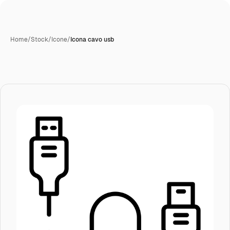
Home
/
Stock
/
Icone
/
Icona cavo usb