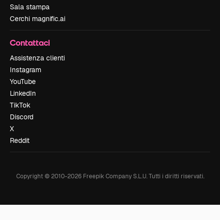
Sala stampa
Cerchi magnific.ai
Contattaci
Assistenza clienti
Instagram
YouTube
LinkedIn
TikTok
Discord
X
Reddit
Copyright © 2010-
2026
Freepik Company S.L.U.
Tutti i diritti riservati
.