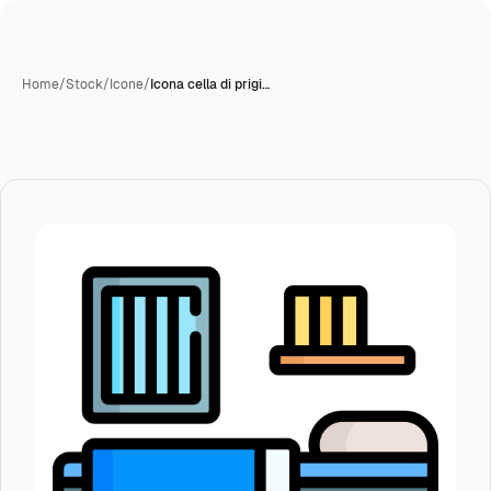
Home
/
Stock
/
Icone
/
Icona cella di prigi…