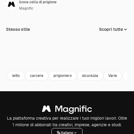
Icona cella di prigione
Magnific
Stesso stile
Scopri tutte
letto
carcere
prigioniero
sicurezza
Varie
Jai
La piattaforma creativa per realizzare i tuoi migliori lavori. Oltre
1 milione di abbonati tra creativi, imprese, agenzie e studi.
Italiano