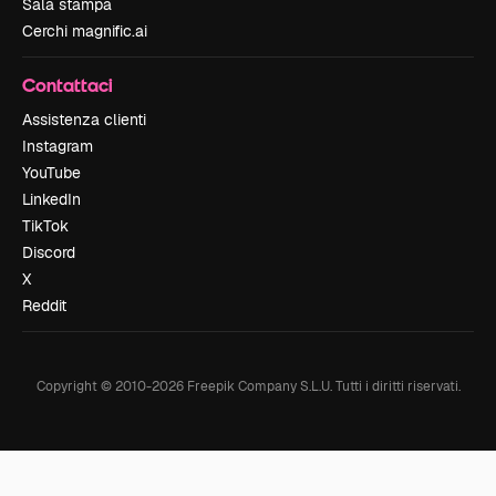
Sala stampa
Cerchi magnific.ai
Contattaci
Assistenza clienti
Instagram
YouTube
LinkedIn
TikTok
Discord
X
Reddit
Copyright © 2010-
2026
Freepik Company S.L.U.
Tutti i diritti riservati
.