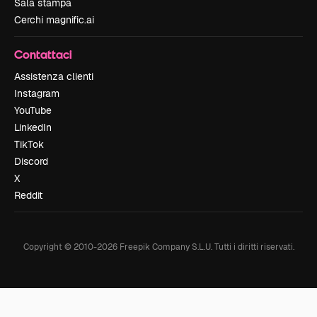
Sala stampa
Cerchi magnific.ai
Contattaci
Assistenza clienti
Instagram
YouTube
LinkedIn
TikTok
Discord
X
Reddit
Copyright © 2010-
2026
Freepik Company S.L.U.
Tutti i diritti riservati
.