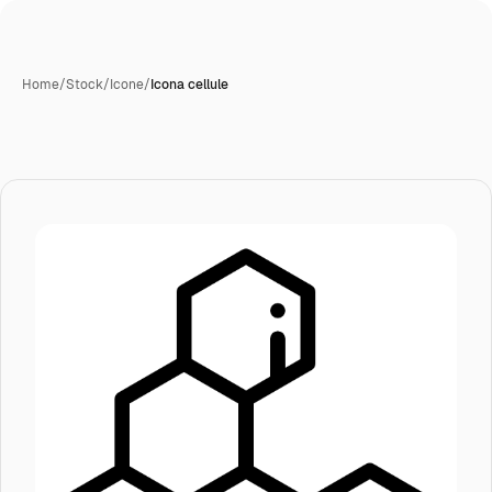
Home
/
Stock
/
Icone
/
Icona cellule