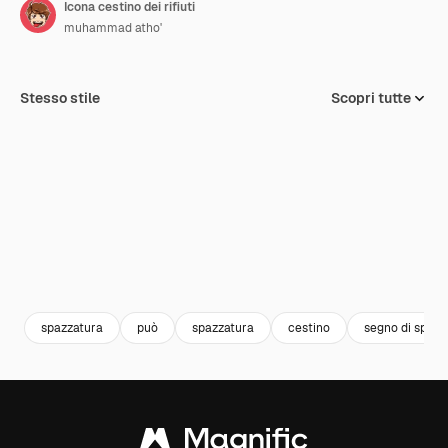
Icona cestino dei rifiuti
muhammad atho'
Stesso stile
Scopri tutte
spazzatura
può
spazzatura
cestino
segno di spunt