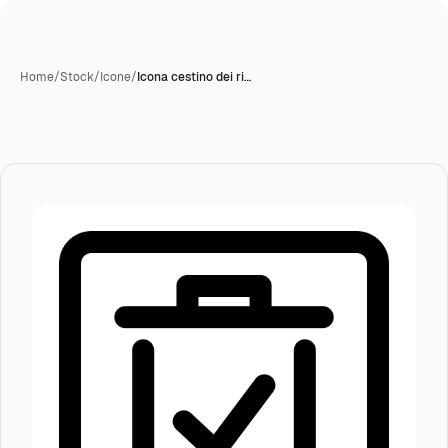
Home
/
Stock
/
Icone
/
Icona cestino dei ri…