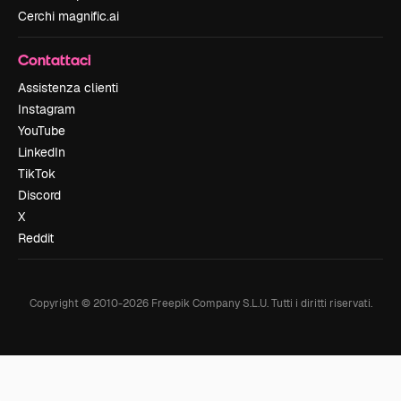
Cerchi magnific.ai
Contattaci
Assistenza clienti
Instagram
YouTube
LinkedIn
TikTok
Discord
X
Reddit
Copyright © 2010-
2026
Freepik Company S.L.U.
Tutti i diritti riservati
.