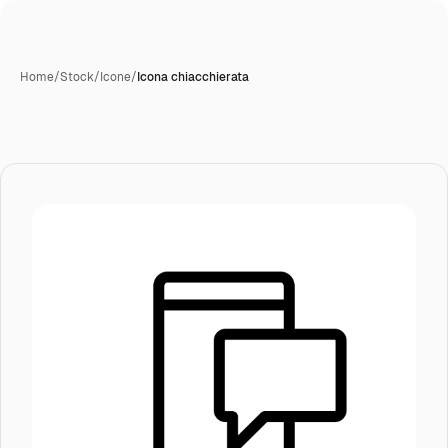
Home
/
Stock
/
Icone
/
Icona chiacchierata