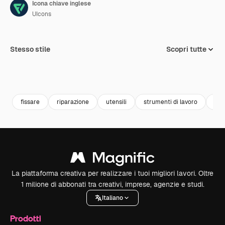
Icona chiave inglese
UIcons
Stesso stile
Scopri tutte
fissare
riparazione
utensili
strumenti di lavoro
cos
La piattaforma creativa per realizzare i tuoi migliori lavori. Oltre
1 milione di abbonati tra creativi, imprese, agenzie e studi.
Italiano
Prodotti