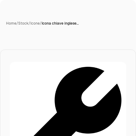
Home
/
Stock
/
Icone
/
Icona chiave inglese…