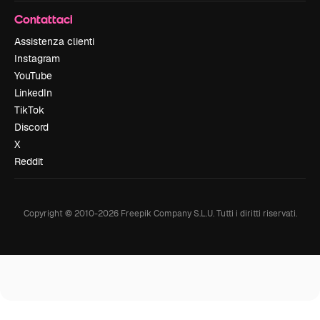
Contattaci
Assistenza clienti
Instagram
YouTube
LinkedIn
TikTok
Discord
X
Reddit
Copyright © 2010-
2026
Freepik Company S.L.U.
Tutti i diritti riservati
.