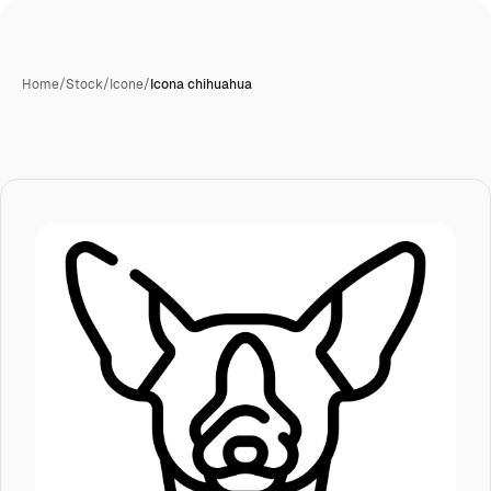
Home
/
Stock
/
Icone
/
Icona chihuahua