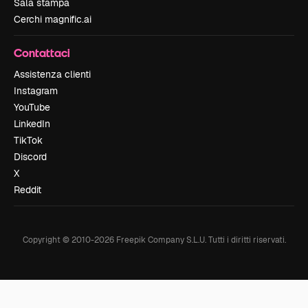
Sala stampa
Cerchi magnific.ai
Contattaci
Assistenza clienti
Instagram
YouTube
LinkedIn
TikTok
Discord
X
Reddit
Copyright © 2010-
2026
Freepik Company S.L.U.
Tutti i diritti riservati
.