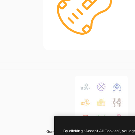
By clicking “Accept All Cookies”, you ag
Generic Simple Colors