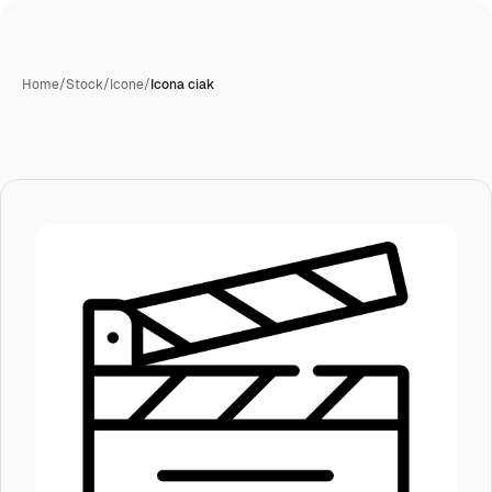
Home
/
Stock
/
Icone
/
Icona ciak