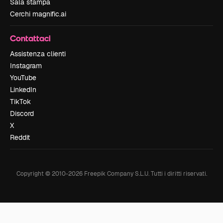
Sala stampa
Cerchi magnific.ai
Contattaci
Assistenza clienti
Instagram
YouTube
LinkedIn
TikTok
Discord
X
Reddit
Copyright © 2010-
2026
Freepik Company S.L.U.
Tutti i diritti riservati
.